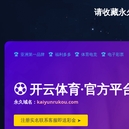
爱体育在线官网（Ch
您的当前位置:
爱体育在线官网（China